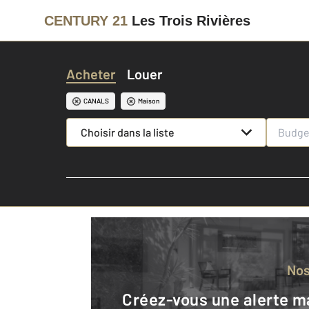
CENTURY 21
Les Trois Rivières
Acheter
Louer
CANALS
Maison
Choisir dans la liste
No
Créez-vous une alerte mail pour être averti quand une annonce est en ligne et consultez la