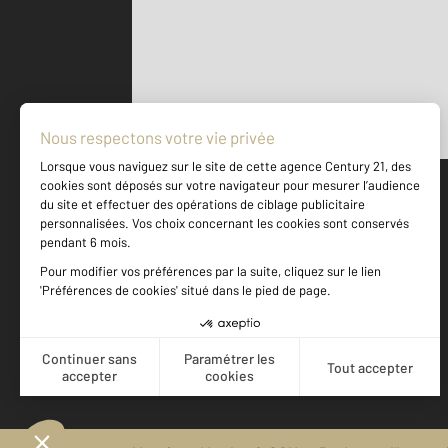
Parlons de vous, parlons biens
500 m
©
Mappy
Votre agence est notée
Achat
Vente
9,4
/
10