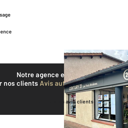
ssage
agence
Notre agence est notée
9,4/10
r nos clients
Avis authentifiés par Qualite
Voir tous les avis clients