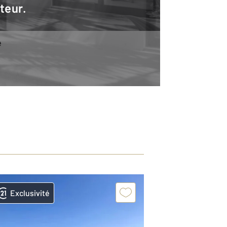
teur.
e
Exclusivité