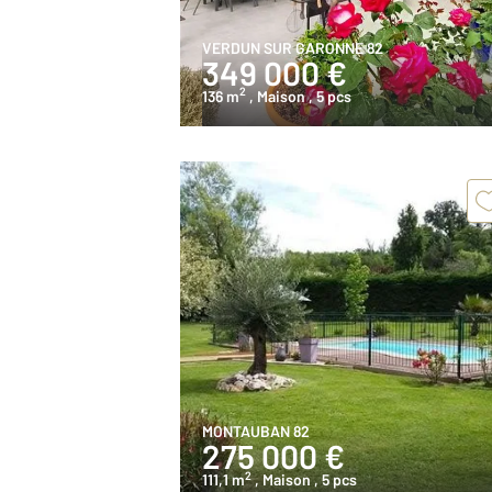
VERDUN SUR GARONNE 82
349 000 €
2
136 m
, Maison
, 5 pcs
MONTAUBAN 82
275 000 €
2
111,1 m
, Maison
, 5 pcs