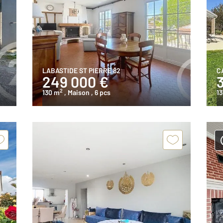
LABASTIDE ST PIERRE 82
C
249 000 €
2
130 m
, Maison
, 6 pcs
1