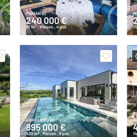
FINHAN 82
M
240 000 €
2
97 m
, Maison
, 4 pcs
14
CORBARIEU 82
M
895 000 €
2
430 m
, Maison
, 8 pcs
1