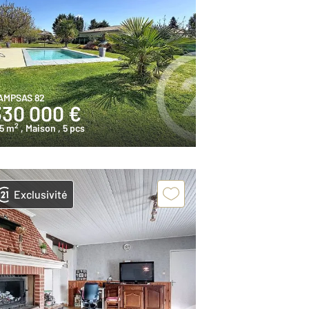
AMPSAS 82
330 000 €
2
35 m
, Maison
, 5 pcs
Exclusivité