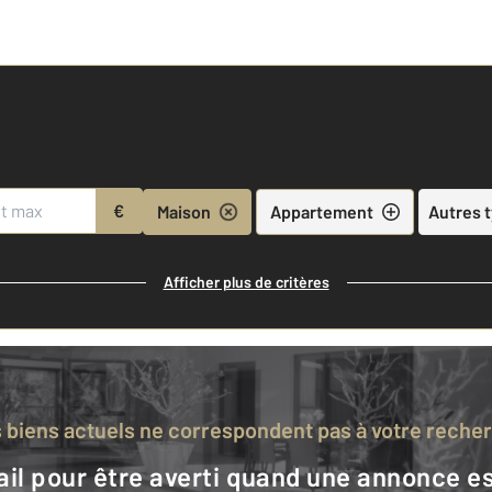
€
Maison
Appartement
Autres 
Afficher plus de critères
s biens actuels ne correspondent pas à votre reche