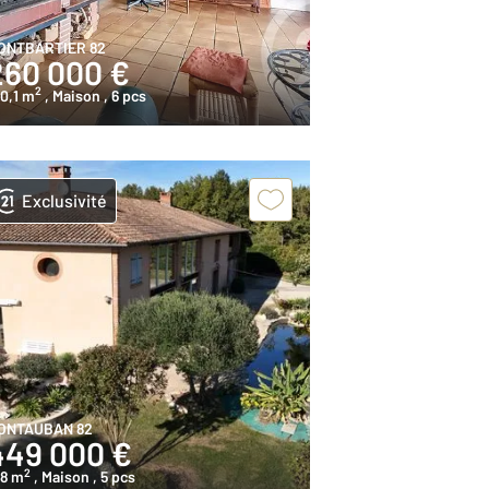
ONTBARTIER 82
260 000 €
2
0,1 m
, Maison
, 6 pcs
Exclusivité
ONTAUBAN 82
449 000 €
2
48 m
, Maison
, 5 pcs