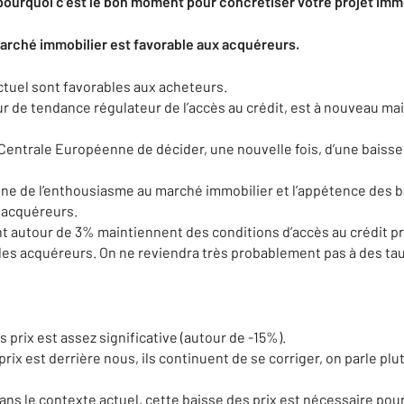
ourquoi c’est le bon moment pour concrétiser votre projet immo
marché
immobilier
est favorable aux acquéreurs.
tuel sont favorables aux acheteurs.
teur de tendance régulateur de l’accès au crédit, est à nouveau ma
 Centrale Européenne de décider, une nouvelle fois, d’une baisse
ne de l’enthousiasme au marché immobilier et l’appétence des 
s acquéreurs.
nt autour de 3% maintiennent des conditions d’accès au crédit pr
des acquéreurs. On ne reviendra très probablement pas à des tau
 prix est assez significative (autour de -15%).
prix est derrière nous, ils continuent de se corriger, on parle pl
ns le contexte actuel, cette baisse des prix est nécessaire pour