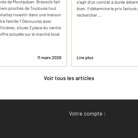
près de Montauban. Bressols fait
s’agit d’un contrat à durée déte
liers proches de Toulouse tout
bien. Il détermine le prix facture
ouhaitez investir dans une maison
rechercher ...
tre famille ? Découvrez avec
vières, située 3 place du centre
ffre actuelle sur le marché local
11 mars 2026
Lire plus
Voir tous les articles
Votre compte :
Accéder à mon compte